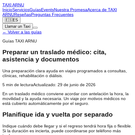
TAXI
ARNU
Inicio
Servicios
Guías
Events
Nuestra Promesa
Acerca de TAXI
ARNU
Reseñas
Preguntas Frecuentes
🇪🇸
ES
Llamar un Taxi
←
Volver a las guías
Guías TAXI ARNU
Preparar un traslado médico: cita,
asistencia y documentos
Una preparación clara ayuda en viajes programados a consultas,
clínicas, rehabilitación o diálisis.
5
min de lectura
Actualizado
:
29 de junio de 2026
En un traslado médico conviene acordar con antelación la hora, la
movilidad y la ayuda necesaria. Un viaje por motivos médicos no
está cubierto automáticamente por el seguro.
Planifique ida y vuelta por separado
Indique cuándo debe llegar y si el regreso tendrá hora fija o flexible.
Si la duración es incierta, puede coordinarse por teléfono más