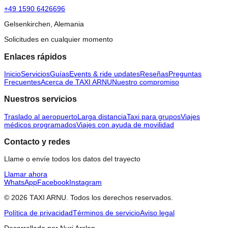
+49 1590 6426696
Gelsenkirchen, Alemania
Solicitudes en cualquier momento
Enlaces rápidos
Inicio
Servicios
Guías
Events & ride updates
Reseñas
Preguntas
Frecuentes
Acerca de TAXI ARNU
Nuestro compromiso
Nuestros servicios
Traslado al aeropuerto
Larga distancia
Taxi para grupos
Viajes
médicos programados
Viajes con ayuda de movilidad
Contacto y redes
Llame o envíe todos los datos del trayecto
Llamar ahora
WhatsApp
Facebook
Instagram
© 2026 TAXI ARNU. Todos los derechos reservados.
Política de privacidad
Términos de servicio
Aviso legal