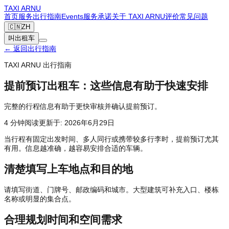
TAXI
ARNU
首页
服务
出行指南
Events
服务承诺
关于 TAXI ARNU
评价
常见问题
🇨🇳
ZH
叫出租车
←
返回出行指南
TAXI ARNU 出行指南
提前预订出租车：这些信息有助于快速安排
完整的行程信息有助于更快审核并确认提前预订。
4
分钟阅读
更新于
:
2026年6月29日
当行程有固定出发时间、多人同行或携带较多行李时，提前预订尤其
有用。信息越准确，越容易安排合适的车辆。
清楚填写上车地点和目的地
请填写街道、门牌号、邮政编码和城市。大型建筑可补充入口、楼栋
名称或明显的集合点。
合理规划时间和空间需求