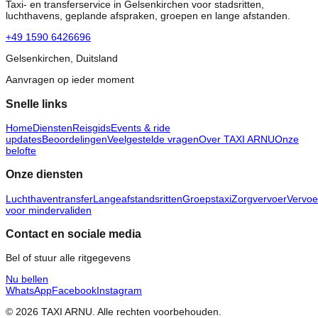
Taxi- en transferservice in Gelsenkirchen voor stadsritten,
luchthavens, geplande afspraken, groepen en lange afstanden.
+49 1590 6426696
Gelsenkirchen, Duitsland
Aanvragen op ieder moment
Snelle links
Home
Diensten
Reisgids
Events & ride
updates
Beoordelingen
Veelgestelde vragen
Over TAXI ARNU
Onze
belofte
Onze diensten
Luchthaventransfer
Langeafstandsritten
Groepstaxi
Zorgvervoer
Vervoe
voor mindervaliden
Contact en sociale media
Bel of stuur alle ritgegevens
Nu bellen
WhatsApp
Facebook
Instagram
© 2026 TAXI ARNU. Alle rechten voorbehouden.