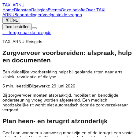
TAXI
ARNU
Home
Diensten
Reisgids
Events
Onze belofte
Over TAXI
ARNU
Beoordelingen
Veelgestelde vragen
🇳🇱
NL
Taxi bestellen
←
Terug naar de reisgids
TAXI ARNU Reisgids
Zorgvervoer voorbereiden: afspraak, hulp
en documenten
Een duidelijke voorbereiding helpt bij geplande ritten naar arts,
kliniek, revalidatie of dialyse.
5
min. leestijd
Bijgewerkt
:
29 juni 2026
Bij zorgvervoer moeten afspraaktijd, mobiliteit en benodigde
ondersteuning vroeg worden afgestemd. Een medisch
noodzakelijke rit wordt niet automatisch door de zorgverzekeraar
vergoed.
Plan heen- en terugrit afzonderlijk
Geef aan wanneer u aanwezig moet zijn en of de terugrit een vaste