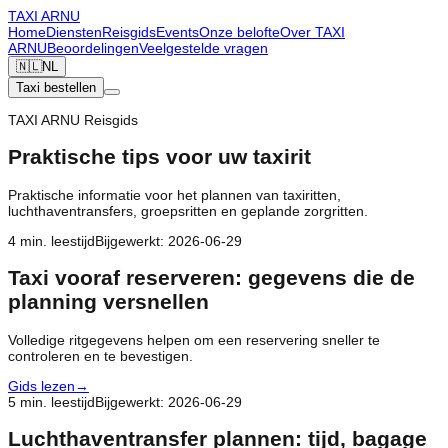
TAXI
ARNU
Home
Diensten
Reisgids
Events
Onze belofte
Over TAXI
ARNU
Beoordelingen
Veelgestelde vragen
🇳🇱
NL
Taxi bestellen
TAXI ARNU Reisgids
Praktische tips voor uw taxirit
Praktische informatie voor het plannen van taxiritten,
luchthaventransfers, groepsritten en geplande zorgritten.
4
min. leestijd
Bijgewerkt
:
2026-06-29
Taxi vooraf reserveren: gegevens die de
planning versnellen
Volledige ritgegevens helpen om een reservering sneller te
controleren en te bevestigen.
Gids lezen
→
5
min. leestijd
Bijgewerkt
:
2026-06-29
Luchthaventransfer plannen: tijd, bagage