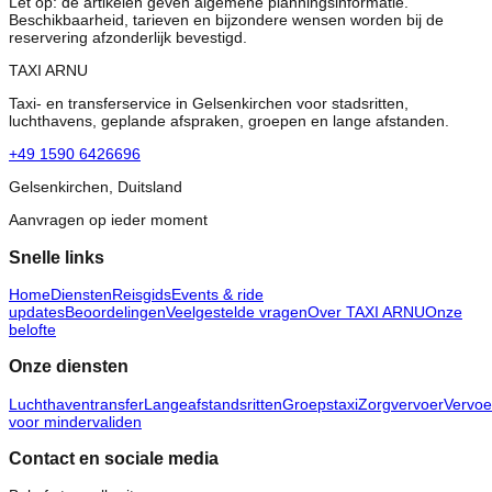
Let op: de artikelen geven algemene planningsinformatie.
Beschikbaarheid, tarieven en bijzondere wensen worden bij de
reservering afzonderlijk bevestigd.
TAXI ARNU
Taxi- en transferservice in Gelsenkirchen voor stadsritten,
luchthavens, geplande afspraken, groepen en lange afstanden.
+49 1590 6426696
Gelsenkirchen, Duitsland
Aanvragen op ieder moment
Snelle links
Home
Diensten
Reisgids
Events & ride
updates
Beoordelingen
Veelgestelde vragen
Over TAXI ARNU
Onze
belofte
Onze diensten
Luchthaventransfer
Langeafstandsritten
Groepstaxi
Zorgvervoer
Vervoe
voor mindervaliden
Contact en sociale media