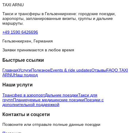
TAXI ARNU
Такси и трансферы в Гельзенкирхене: городские поездки,
аэропорты, запланированные визиты, группы и дальние
маршруты.
+49 1590 6426696
Гельзенкирхен, Германия
Заявки принимаются в любое время
Быстрые ссылки
Главная
Услуги
Полезное
Events & ride updates
Отзывы
FAQ
О TAXI
ARNU
Наш подход
Наши услуги
Трансфер в аэропорт
Дальние поездки
Такси для
групп
Планируемые медицинские поездки
Поездки с
дополнительной поддержкой
Контакты и соцсети
Позвоните или отправьте полные данные поездки