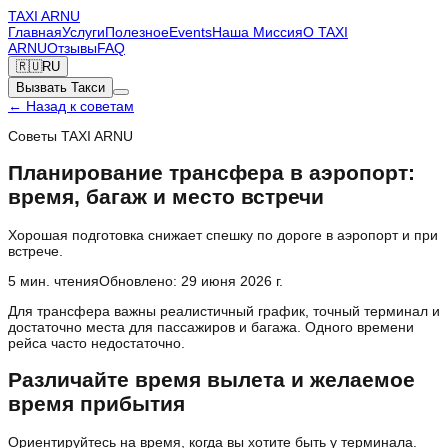
TAXI
ARNU
Главная
Услуги
Полезное
Events
Наша Миссия
О TAXI
ARNU
Отзывы
FAQ
🇷🇺
RU
Вызвать Такси
←
Назад к советам
Советы TAXI ARNU
Планирование трансфера в аэропорт:
время, багаж и место встречи
Хорошая подготовка снижает спешку по дороге в аэропорт и при
встрече.
5
мин. чтения
Обновлено
:
29 июня 2026 г.
Для трансфера важны реалистичный график, точный терминал и
достаточно места для пассажиров и багажа. Одного времени
рейса часто недостаточно.
Различайте время вылета и желаемое
время прибытия
Ориентируйтесь на время, когда вы хотите быть у терминала.