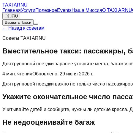
TAXI
ARNU
Главная
Услуги
Полезное
Events
Наша Миссия
О TAXI ARNU
🇷🇺
RU
Вызвать Такси
←
Назад к советам
Советы TAXI ARNU
Вместительное такси: пассажиры, б
Для групповой поездки заранее уточните места, багаж и о
4
мин. чтения
Обновлено
:
29 июня 2026 г.
Для групповой поездки важно не только число пассажиров
Укажите окончательное число пасс
Учитывайте детей и сообщите, нужны ли детские кресла. 
Не недооценивайте багаж