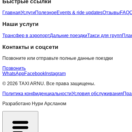
Быстрые ссылки
Главная
Услуги
Полезное
Events & ride updates
Отзывы
FAQ
Наши услуги
Трансфер в аэропорт
Дальние поездки
Такси для групп
Пла
Контакты и соцсети
Позвоните или отправьте полные данные поездки
Позвонить
WhatsApp
Facebook
Instagram
© 2026 TAXI ARNU. Все права защищены.
Политика конфиденциальности
Условия обслуживания
Пра
Разработано Нури Арсланом