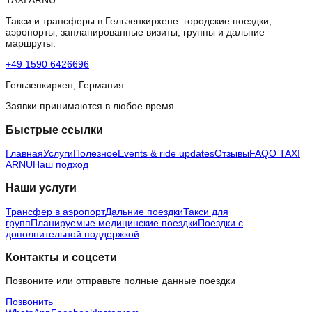
TAXI ARNU
Такси и трансферы в Гельзенкирхене: городские поездки,
аэропорты, запланированные визиты, группы и дальние
маршруты.
+49 1590 6426696
Гельзенкирхен, Германия
Заявки принимаются в любое время
Быстрые ссылки
Главная
Услуги
Полезное
Events & ride updates
Отзывы
FAQ
О TAXI
ARNU
Наш подход
Наши услуги
Трансфер в аэропорт
Дальние поездки
Такси для
групп
Планируемые медицинские поездки
Поездки с
дополнительной поддержкой
Контакты и соцсети
Позвоните или отправьте полные данные поездки
Позвонить