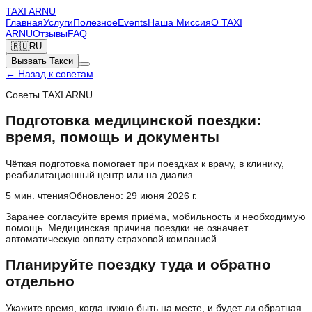
TAXI
ARNU
Главная
Услуги
Полезное
Events
Наша Миссия
О TAXI
ARNU
Отзывы
FAQ
🇷🇺
RU
Вызвать Такси
←
Назад к советам
Советы TAXI ARNU
Подготовка медицинской поездки:
время, помощь и документы
Чёткая подготовка помогает при поездках к врачу, в клинику,
реабилитационный центр или на диализ.
5
мин. чтения
Обновлено
:
29 июня 2026 г.
Заранее согласуйте время приёма, мобильность и необходимую
помощь. Медицинская причина поездки не означает
автоматическую оплату страховой компанией.
Планируйте поездку туда и обратно
отдельно
Укажите время, когда нужно быть на месте, и будет ли обратная