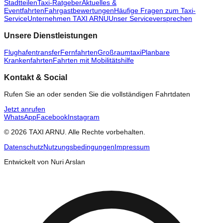
Stadtteilen
Taxi-Ratgeber
Aktuelles &
Eventfahrten
Fahrgastbewertungen
Häufige Fragen zum Taxi-
Service
Unternehmen TAXI ARNU
Unser Serviceversprechen
Unsere Dienstleistungen
Flughafentransfer
Fernfahrten
Großraumtaxi
Planbare
Krankenfahrten
Fahrten mit Mobilitätshilfe
Kontakt & Social
Rufen Sie an oder senden Sie die vollständigen Fahrtdaten
Jetzt anrufen
WhatsApp
Facebook
Instagram
© 2026 TAXI ARNU. Alle Rechte vorbehalten.
Datenschutz
Nutzungsbedingungen
Impressum
Entwickelt von Nuri Arslan