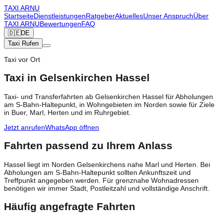
TAXI
ARNU
Startseite
Dienstleistungen
Ratgeber
Aktuelles
Unser Anspruch
Über
TAXI ARNU
Bewertungen
FAQ
🇩🇪
DE
Taxi Rufen
Taxi vor Ort
Taxi in Gelsenkirchen Hassel
Taxi- und Transferfahrten ab Gelsenkirchen Hassel für Abholungen
am S-Bahn-Haltepunkt, in Wohngebieten im Norden sowie für Ziele
in Buer, Marl, Herten und im Ruhrgebiet.
Jetzt anrufen
WhatsApp öffnen
Fahrten passend zu Ihrem Anlass
Hassel liegt im Norden Gelsenkirchens nahe Marl und Herten. Bei
Abholungen am S-Bahn-Haltepunkt sollten Ankunftszeit und
Treffpunkt angegeben werden. Für grenznahe Wohnadressen
benötigen wir immer Stadt, Postleitzahl und vollständige Anschrift.
Häufig angefragte Fahrten