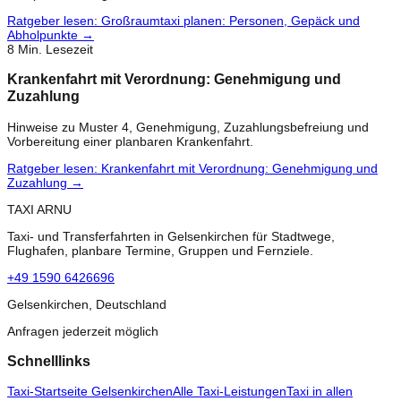
Ratgeber lesen
:
Großraumtaxi planen: Personen, Gepäck und
Abholpunkte
→
8
Min. Lesezeit
Krankenfahrt mit Verordnung: Genehmigung und
Zuzahlung
Hinweise zu Muster 4, Genehmigung, Zuzahlungsbefreiung und
Vorbereitung einer planbaren Krankenfahrt.
Ratgeber lesen
:
Krankenfahrt mit Verordnung: Genehmigung und
Zuzahlung
→
TAXI ARNU
Taxi- und Transferfahrten in Gelsenkirchen für Stadtwege,
Flughafen, planbare Termine, Gruppen und Fernziele.
+49 1590 6426696
Gelsenkirchen, Deutschland
Anfragen jederzeit möglich
Schnelllinks
Taxi-Startseite Gelsenkirchen
Alle Taxi-Leistungen
Taxi in allen