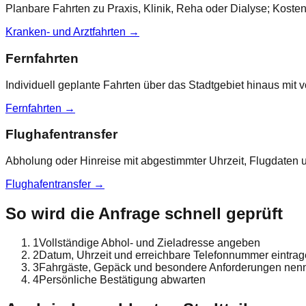
Planbare Fahrten zu Praxis, Klinik, Reha oder Dialyse; Kostenf
Kranken- und Arztfahrten
→
Fernfahrten
Individuell geplante Fahrten über das Stadtgebiet hinaus mit 
Fernfahrten
→
Flughafentransfer
Abholung oder Hinreise mit abgestimmter Uhrzeit, Flugdate
Flughafentransfer
→
So wird die Anfrage schnell geprüft
1
Vollständige Abhol- und Zieladresse angeben
2
Datum, Uhrzeit und erreichbare Telefonnummer eintra
3
Fahrgäste, Gepäck und besondere Anforderungen nen
4
Persönliche Bestätigung abwarten