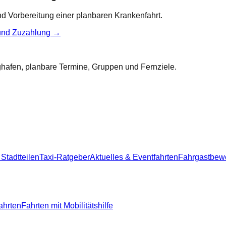
 Vorbereitung einer planbaren Krankenfahrt.
und Zuzahlung
→
ughafen, planbare Termine, Gruppen und Fernziele.
 Stadtteilen
Taxi-Ratgeber
Aktuelles & Eventfahrten
Fahrgastbew
ahrten
Fahrten mit Mobilitätshilfe