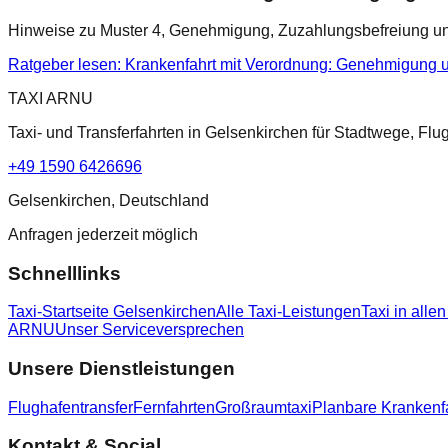
Hinweise zu Muster 4, Genehmigung, Zuzahlungsbefreiung und
Ratgeber lesen
:
Krankenfahrt mit Verordnung: Genehmigung 
TAXI ARNU
Taxi- und Transferfahrten in Gelsenkirchen für Stadtwege, Fl
+49 1590 6426696
Gelsenkirchen, Deutschland
Anfragen jederzeit möglich
Schnelllinks
Taxi-Startseite Gelsenkirchen
Alle Taxi-Leistungen
Taxi in allen
ARNU
Unser Serviceversprechen
Unsere Dienstleistungen
Flughafentransfer
Fernfahrten
Großraumtaxi
Planbare Krankenf
Kontakt & Social