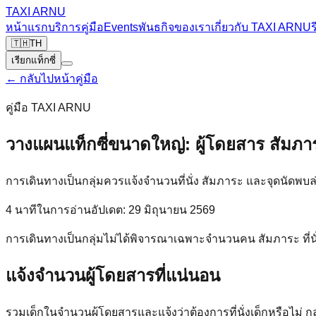
TAXI
ARNU
หน้าแรก
บริการ
คู่มือ
Events
พันธกิจของเรา
เกี่ยวกับ TAXI ARNU
ร
🇹🇭
TH
เรียกแท็กซี่
←
กลับไปหน้าคู่มือ
คู่มือ TAXI ARNU
วางแผนแท็กซี่ขนาดใหญ่: ผู้โดยสาร สัมภา
การเดินทางเป็นกลุ่มควรแจ้งจำนวนที่นั่ง สัมภาระ และจุดนัดพบล
4
นาทีในการอ่าน
อัปเดต
:
29 มิถุนายน 2569
การเดินทางเป็นกลุ่มไม่ได้พิจารณาเฉพาะจำนวนคน สัมภาระ ที่
แจ้งจำนวนผู้โดยสารที่แน่นอน
รวมเด็กในจำนวนผู้โดยสารและแจ้งว่าต้องการที่นั่งเด็กหรือไม่ 