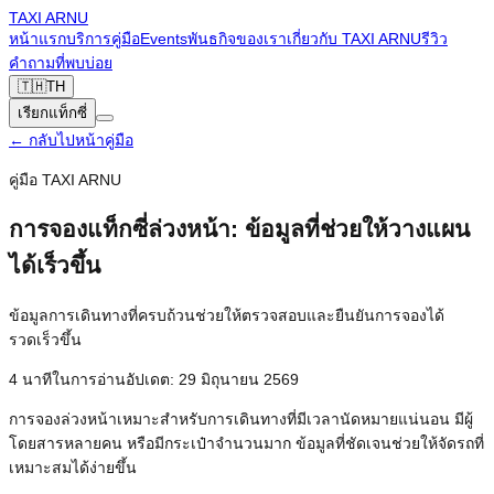
TAXI
ARNU
หน้าแรก
บริการ
คู่มือ
Events
พันธกิจของเรา
เกี่ยวกับ TAXI ARNU
รีวิว
คำถามที่พบบ่อย
🇹🇭
TH
เรียกแท็กซี่
←
กลับไปหน้าคู่มือ
คู่มือ TAXI ARNU
การจองแท็กซี่ล่วงหน้า: ข้อมูลที่ช่วยให้วางแผน
ได้เร็วขึ้น
ข้อมูลการเดินทางที่ครบถ้วนช่วยให้ตรวจสอบและยืนยันการจองได้
รวดเร็วขึ้น
4
นาทีในการอ่าน
อัปเดต
:
29 มิถุนายน 2569
การจองล่วงหน้าเหมาะสำหรับการเดินทางที่มีเวลานัดหมายแน่นอน มีผู้
โดยสารหลายคน หรือมีกระเป๋าจำนวนมาก ข้อมูลที่ชัดเจนช่วยให้จัดรถที่
เหมาะสมได้ง่ายขึ้น