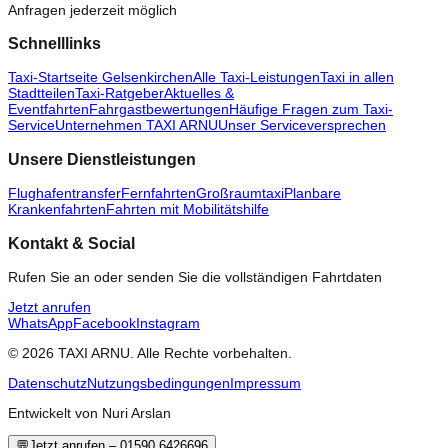
Anfragen jederzeit möglich
Schnelllinks
Taxi-Startseite Gelsenkirchen
Alle Taxi-Leistungen
Taxi in allen
Stadtteilen
Taxi-Ratgeber
Aktuelles &
Eventfahrten
Fahrgastbewertungen
Häufige Fragen zum Taxi-
Service
Unternehmen TAXI ARNU
Unser Serviceversprechen
Unsere Dienstleistungen
Flughafentransfer
Fernfahrten
Großraumtaxi
Planbare
Krankenfahrten
Fahrten mit Mobilitätshilfe
Kontakt & Social
Rufen Sie an oder senden Sie die vollständigen Fahrtdaten
Jetzt anrufen
WhatsApp
Facebook
Instagram
© 2026 TAXI ARNU. Alle Rechte vorbehalten.
Datenschutz
Nutzungsbedingungen
Impressum
Entwickelt von Nuri Arslan
💬
Jetzt anrufen – 01590 6426696