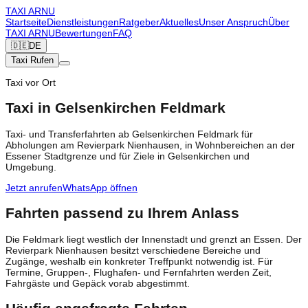
TAXI
ARNU
Startseite
Dienstleistungen
Ratgeber
Aktuelles
Unser Anspruch
Über
TAXI ARNU
Bewertungen
FAQ
🇩🇪
DE
Taxi Rufen
Taxi vor Ort
Taxi in Gelsenkirchen Feldmark
Taxi- und Transferfahrten ab Gelsenkirchen Feldmark für
Abholungen am Revierpark Nienhausen, in Wohnbereichen an der
Essener Stadtgrenze und für Ziele in Gelsenkirchen und
Umgebung.
Jetzt anrufen
WhatsApp öffnen
Fahrten passend zu Ihrem Anlass
Die Feldmark liegt westlich der Innenstadt und grenzt an Essen. Der
Revierpark Nienhausen besitzt verschiedene Bereiche und
Zugänge, weshalb ein konkreter Treffpunkt notwendig ist. Für
Termine, Gruppen-, Flughafen- und Fernfahrten werden Zeit,
Fahrgäste und Gepäck vorab abgestimmt.