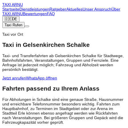
TAXI
ARNU
Startseite
Dienstleistungen
Ratgeber
Aktuelles
Unser Anspruch
Über
TAXI ARNU
Bewertungen
FAQ
🇩🇪
DE
Taxi Rufen
Taxi vor Ort
Taxi in Gelsenkirchen Schalke
Taxi- und Transferfahrten ab Gelsenkirchen Schalke für Stadtwege,
Bahnhofsfahrten, Veranstaltungen, Gruppen und Fernziele. Eine
Anfrage ist jederzeit möglich; Fahrzeug und Abholzeit werden
persönlich bestätigt.
Jetzt anrufen
WhatsApp öffnen
Fahrten passend zu Ihrem Anlass
Für Abholungen in Schalke sind eine genaue Straße, Hausnummer
und erreichbare Telefonnummer besonders wichtig. Fahrten zum
Hauptbahnhof, zu Terminen im Stadtgebiet oder zur Arena im
Stadtteil Erle können ebenso angefragt werden wie Rückfahrten
nach Veranstaltungen. Bei größeren Gruppen und Gepäck wird die
Fahrzeugkapazität vorher geprüft.