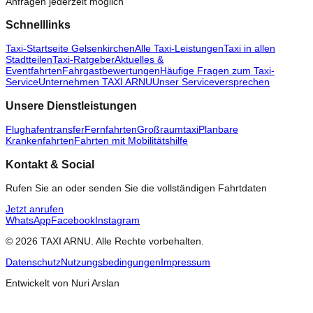
Anfragen jederzeit möglich
Schnelllinks
Taxi-Startseite Gelsenkirchen
Alle Taxi-Leistungen
Taxi in allen
Stadtteilen
Taxi-Ratgeber
Aktuelles &
Eventfahrten
Fahrgastbewertungen
Häufige Fragen zum Taxi-
Service
Unternehmen TAXI ARNU
Unser Serviceversprechen
Unsere Dienstleistungen
Flughafentransfer
Fernfahrten
Großraumtaxi
Planbare
Krankenfahrten
Fahrten mit Mobilitätshilfe
Kontakt & Social
Rufen Sie an oder senden Sie die vollständigen Fahrtdaten
Jetzt anrufen
WhatsApp
Facebook
Instagram
© 2026 TAXI ARNU. Alle Rechte vorbehalten.
Datenschutz
Nutzungsbedingungen
Impressum
Entwickelt von Nuri Arslan